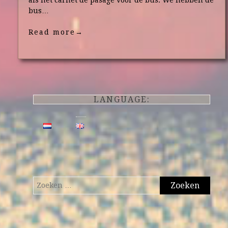
als het carnet de pasage voor de bus. We hebben de
bus…
Read more
→
LANGUAGE:
Zoeken
naar: