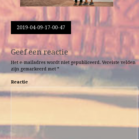
Berichtnavigatie
2019-04-09-17-00-47
Geef een reactie
Het e-mailadres wordt niet gepubliceerd.
Vereiste velden
zijn gemarkeerd met
*
Reactie