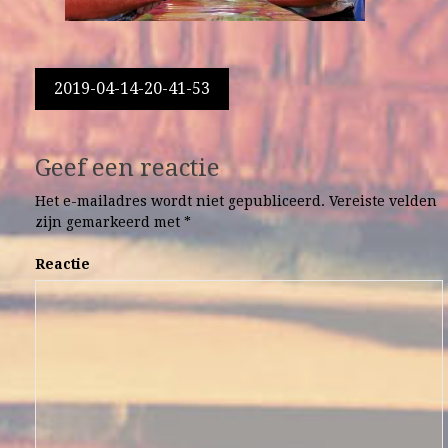
Berichtnavigatie
2019-04-14-20-41-53
Geef een reactie
Het e-mailadres wordt niet gepubliceerd.
Vereiste velden
zijn gemarkeerd met
*
Reactie