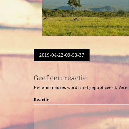
Berichtnavigatie
2019-04-22-09-53-37
Geef een reactie
Het e-mailadres wordt niet gepubliceerd.
Verei
Reactie