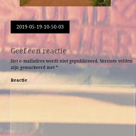
Berichtnavigatie
2019-05-19-10-50-03
Geef een reactie
Het e-mailadres wordt niet gepubliceerd.
Vereiste velden
zijn gemarkeerd met
*
Reactie