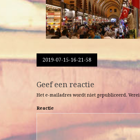
Berichtnavigatie
2019-07-15-16-21-58
Geef een reactie
Het e-mailadres wordt niet gepubliceerd.
Verei
Reactie