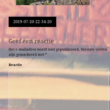
Berichtnavigatie
2019-07-20-22-34-20
Geef een reactie
Het e-mailadres wordt niet gepubliceerd.
Vereiste velden
zijn gemarkeerd met
*
Reactie