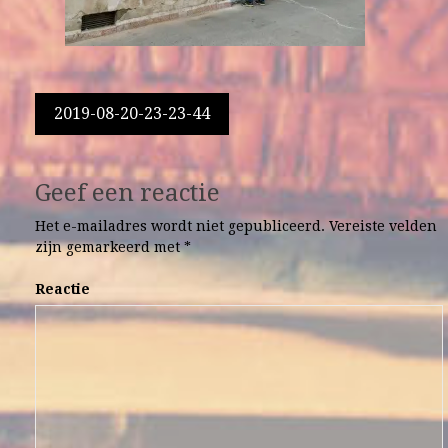
Berichtnavigatie
2019-08-20-23-23-44
Geef een reactie
Het e-mailadres wordt niet gepubliceerd.
Vereiste velden
zijn gemarkeerd met
*
Reactie