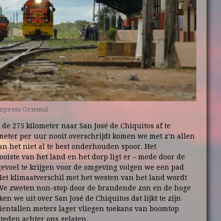
xpreso Oriental
 de 275 kilometer naar San José de Chiquitos af te
lometer per uur nooit overschrijdt komen we met z’n allen
an het niet al te best onderhouden spoor. Het
oiste van het land en het dorp ligt er – mede door de
gevoel te krijgen voor de omgeving volgen we een pad
Het klimaatverschil met het westen van het land wordt
n. We zweten non-stop door de brandende zon en de hoge
en we uit over San José de Chiquitos dat lijkt te zijn
tientallen meters lager vliegen toekans van boomtop
teden achter ons gelaten.