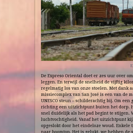
E
De Expreso Oriental doet er zes uur over om
leggen. En terwijl de snelheid de vijftig ki
regelmatig los van onze stoelen. Met dank a
missiecomplex van San José is een van de mo
UNESCO steun – schilderachtig bij. Om een 
richting een uitzichtpunt buiten het dorp. 
snel duidelijk als het pad begint te stijge
luchtvochtigheid. Vanaf het uitzichtpunt kijk
opgeslokt door het eindeloze woud. Enkele 
naar boomtop. Het is gelukt, we hebben de s