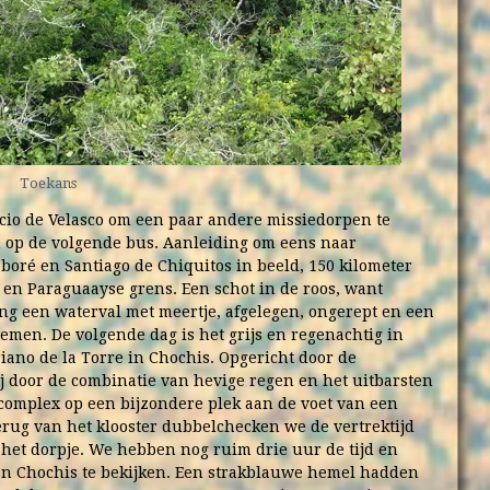
Toekans
acio de Velasco om een paar andere missiedorpen te
 op de volgende bus. Aanleiding om eens naar
boré en Santiago de Chiquitos in beeld, 150 kilometer
e en Paraguaayse grens. Een schot in de roos, want
g een waterval met meertje, afgelegen, ongerept en een
emen. De volgende dag is het grijs en regenachtig in
iano de la Torre in Chochis. Opgericht door de
 door de combinatie van hevige regen en het uitbarsten
 complex op een bijzondere plek aan de voet van een
erug van het klooster dubbelchecken we de vertrektijd
 het dorpje. We hebben nog ruim drie uur de tijd en
n Chochis te bekijken. Een strakblauwe hemel hadden