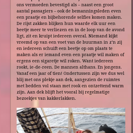
ons vermoeden bevestigd als – naast een groot
aantal passagiers – ook de bemanningsleden even
een praatje en bijbehorende selfies komen maken.
De rijst zakken blijken hun waarde elk uur een
beetje meer te verliezen en in de loop van de avond
ligt, zit en kruipt iedereen overal. Niemand kijkt
vreemd op van een voet van de buurman in z’n zij
en iedereen schuift een beetje op om plaats te
maken als er iemand even een praatje wil maken of
ergens een sigaretje wil roken. Want iedereen
rookt, ie-de-reen. De mannen althans. En jongens.
Vanaf een jaar of tien! Ondertussen zijn we dus wel
blij met ons plekje aan dek, aangezien de ruimtes
met bedden vol staan met rook en ontzettend warm
zijn. Aan dek blijft het vooral bij regelmatige
bezoekjes van kakkerlakken.