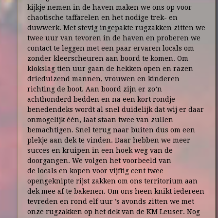
kijkje nemen in de haven maken we ons op voor
chaotische taffarelen en het nodige trek- en
duwwerk. Met stevig ingepakte rugzakken zitten we
twee uur van tevoren in de haven en proberen we
contact te leggen met een paar ervaren locals om
zonder kleerscheuren aan boord te komen. Om
klokslag tien uur gaan de hekken open en razen
drieduizend mannen, vrouwen en kinderen
richting de boot. Aan boord zijn er zo’n
achthonderd bedden en na een kort rondje
benedendeks wordt al snel duidelijk dat wij er daar
onmogelijk één, laat staan twee van zullen
bemachtigen. Snel terug naar buiten dus om een
plekje aan dek te vinden. Daar hebben we meer
succes en kruipen in een hoek weg van de
doorgangen. We volgen het voorbeeld van
de locals en kopen voor vijftig cent twee
opengeknipte rijst zakken om ons territorium aan
dek mee af te bakenen. Om ons heen knikt iedereen
tevreden en rond elf uur ’s avonds zitten we met
onze rugzakken op het dek van de KM Leuser. Nog