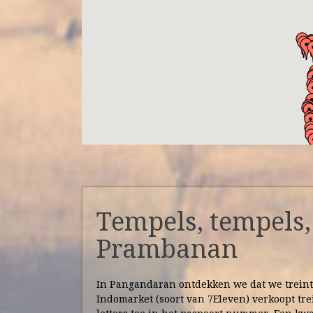
Tempels, tempels
Prambanan
In Pangandaran ontdekken we dat we treint
Indomarket (soort van 7Eleven) verkoopt tre