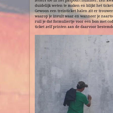
letters toe in het paspoort nummer. Een kw
duidelijk weten te maken en blijkt het ticke
Gewoon een treinticket halen zit er trouwens
waarop je invult waar en wanneer je naarto
ruil je dat formuliertje voor een bon met cod
ticket zelf printen aan de daarvoor bestemde