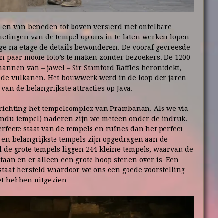
 en van beneden tot boven versierd met ontelbare
metingen van de tempel op ons in te laten werken lopen
e na etage de details bewonderen. De vooraf gevreesde
een paar mooie foto’s te maken zonder bezoekers. De 1200
annen van – jawel – Sir Stamford Raffles herontdekt,
nde vulkanen. Het bouwwerk werd in de loop der jaren
an de belangrijkste attracties op Java.
 richting het tempelcomplex van Prambanan. Als we via
Hindu tempel) naderen zijn we meteen onder de indruk.
fecte staat van de tempels en ruïnes dan het perfect
 en belangrijkste tempels zijn opgedragen aan de
d de grote tempels liggen 244 kleine tempels, waarvan de
taan en er alleen een grote hoop stenen over is. Een
 staat hersteld waardoor we ons een goede voorstelling
t hebben uitgezien.