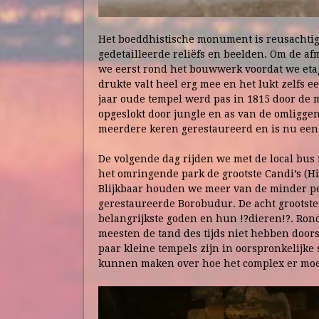
Het boeddhistische monument is reusachtig
gedetailleerde reliëfs en beelden. Om de af
we eerst rond het bouwwerk voordat we etag
drukte valt heel erg mee en het lukt zelfs 
jaar oude tempel werd pas in 1815 door de m
opgeslokt door jungle en as van de omligge
meerdere keren gerestaureerd en is nu een v
De volgende dag rijden we met de local bus
het omringende park de grootste Candi’s (
Blijkbaar houden we meer van de minder per
gerestaureerde Borobudur. De acht grootste
belangrijkste goden en hun !?dieren!?. Ron
meesten de tand des tijds niet hebben doors
paar kleine tempels zijn in oorspronkelijke
kunnen maken over hoe het complex er moe