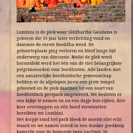
Lumbini is de plek waar Siddhartha Gaudama is
geboren die 35 jaar later verlichting vond en
daarmee de eerste Boeddha werd. De
geboorteplaats ging verloren en bleef lange tijd
onderwerp van discussie. Nadat de plek werd
herontdekt werd het één van de vier belangrijkste
pelgrimsoorden voor boedhisten. Alle landen met
een aanzienlijke boedhistische gemeenschap
hebben er de afgelopen jaren een grote tempel
gebouwd en de plek daarmee tot een soort van
boedhistisch pretpark omgetoverd. We besloten er
een kijkje te nemen en na een dagje bus rijden, drie
keer overstappen en één band verwisselen
bereikten we Lumbini.
Het dorpje rond het park bleek de moeite niet echt
waard en we namen intrek in een donker goedkoop
kamertje voor de komende twee nachten. In