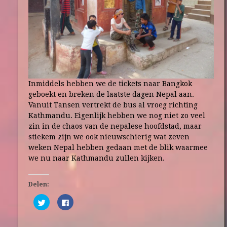
Inmiddels hebben we de tickets naar Bangkok
geboekt en breken de laatste dagen Nepal aan.
Vanuit Tansen vertrekt de bus al vroeg richting
Kathmandu. Eigenlijk hebben we nog niet zo veel
zin in de chaos van de nepalese hoofdstad, maar
stiekem zijn we ook nieuwschierig wat zeven
weken Nepal hebben gedaan met de blik waarmee
we nu naar Kathmandu zullen kijken.
Delen:
Click
Click
to
to
share
share
on
on
Twitter
Facebook